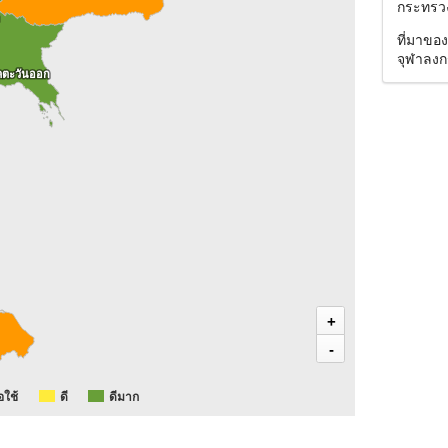
กระทรว
ที่มาขอ
จุฬาลงก
คตะวันออก
คตะวันออก
+
-
อใช้
ดี
ดีมาก