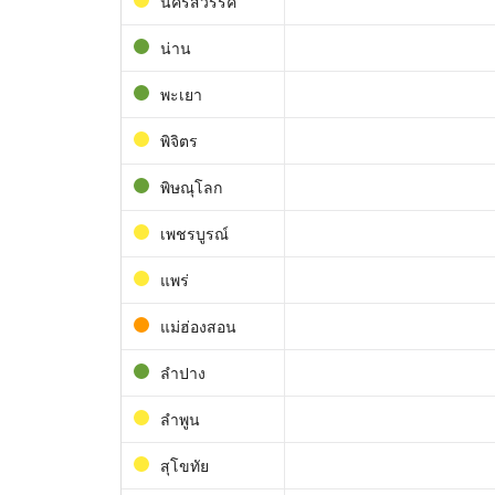
นครสวรรค์
น่าน
พะเยา
พิจิตร
พิษณุโลก
เพชรบูรณ์
แพร่
แม่ฮ่องสอน
ลำปาง
ลำพูน
สุโขทัย