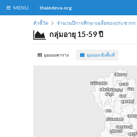
MENU
thaiedeva.org
ตัวชี้วัด
จำนวนปีการศึกษาเฉลี่ยของประชากร
กลุ่มอายุ 15-59 ปี
มุมมองตาราง
มุมมองเชิงพื้นที่
เชียงราย
เชียงราย
แม่ฮ่องสอน
แม่ฮ่องสอน
พะเยา
พะเยา
น่าน
น่าน
เชียงใหม่
เชียงใหม่
ลำปาง
ลำปาง
ลำพูน
ลำพูน
แพร่
แพร่
อุตรดิตถ์
อุตรดิตถ์
ตาก
ตาก
เพชรบ
เพชรบ
กำแพงเพชร
กำแพงเพชร
นครสวรรค์
นครสวรรค์
อุทัยธานี
อุทัยธานี
ลพบุรี
ลพบุรี