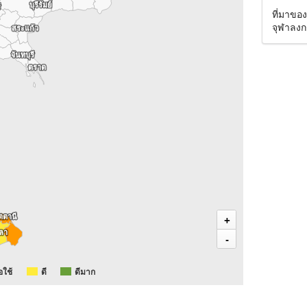
บุรีรัมย์
บุรีรัมย์
ี
ี
ที่มาขอ
จุฬาลงก
สระแก้ว
สระแก้ว
จันทบุรี
จันทบุรี
ตราด
ตราด
ตตานี
ตตานี
+
ลา
ลา
-
อใช้
ดี
ดีมาก