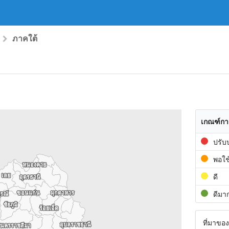
ภาคใต้
เกณฑ์กา
ปรับ
พอใช
หนองคาย
หนองคาย
เลย
เลย
ดี
อุดรธานี
อุดรธานี
ขอนแก่น
ขอนแก่น
มุกดาหาร
มุกดาหาร
ดีมา
ูรณ์
ูรณ์
ชัยภูมิ
ชัยภูมิ
ร้อยเอ็ด
ร้อยเอ็ด
ที่มาของ
อุบลราชธานี
อุบลราชธานี
นครราชสีมา
นครราชสีมา