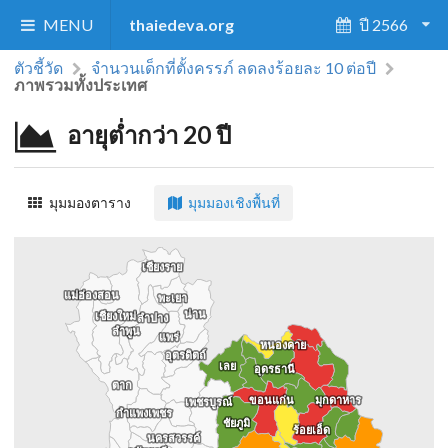
MENU
thaiedeva.org
ปี 2566
ตัวชี้วัด
จำนวนเด็กที่ตั้งครรภ์ ลดลงร้อยละ 10 ต่อปี
ภาพรวมทั้งประเทศ
อายุต่ำกว่า 20 ปี
มุมมองตาราง
มุมมองเชิงพื้นที่
เชียงราย
เชียงราย
แม่ฮ่องสอน
แม่ฮ่องสอน
พะเยา
พะเยา
น่าน
น่าน
เชียงใหม่
เชียงใหม่
ลำปาง
ลำปาง
ลำพูน
ลำพูน
แพร่
แพร่
หนองคาย
หนองคาย
อุตรดิตถ์
อุตรดิตถ์
เลย
เลย
อุดรธานี
อุดรธานี
ตาก
ตาก
ขอนแก่น
ขอนแก่น
มุกดาหาร
มุกดาหาร
เพชรบูรณ์
เพชรบูรณ์
กำแพงเพชร
กำแพงเพชร
ชัยภูมิ
ชัยภูมิ
ร้อยเอ็ด
ร้อยเอ็ด
นครสวรรค์
นครสวรรค์