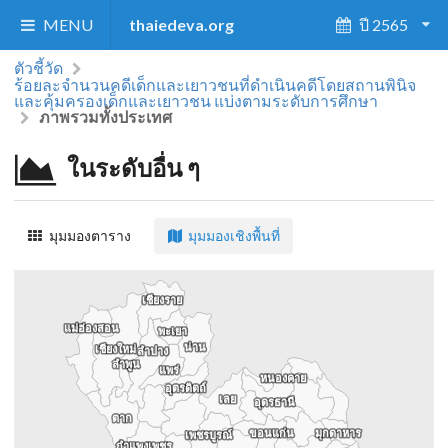
MENU
thaiedeva.org
ปี 2565
ตัวชี้วัด
ร้อยละจำนวนคดีเด็กและเยาวชนที่ดำเนินคดีโดยสถานพินิจ
และคุ้มครองเด็กและเยาวชน แบ่งตามระดับการศึกษา
ภาพรวมทั้งประเทศ
ในระดับอื่น ๆ
มุมมองตาราง
มุมมองเชิงพื้นที่
เชียงราย
เชียงราย
แม่ฮ่องสอน
แม่ฮ่องสอน
พะเยา
พะเยา
น่าน
น่าน
เชียงใหม่
เชียงใหม่
ลำปาง
ลำปาง
ลำพูน
ลำพูน
แพร่
แพร่
หนองคาย
หนองคาย
อุตรดิตถ์
อุตรดิตถ์
เลย
เลย
อุดรธานี
อุดรธานี
ตาก
ตาก
ขอนแก่น
ขอนแก่น
มุกดาหาร
มุกดาหาร
เพชรบูรณ์
เพชรบูรณ์
กำแพงเพชร
กำแพงเพชร